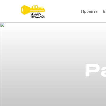
Проекты
В
Р