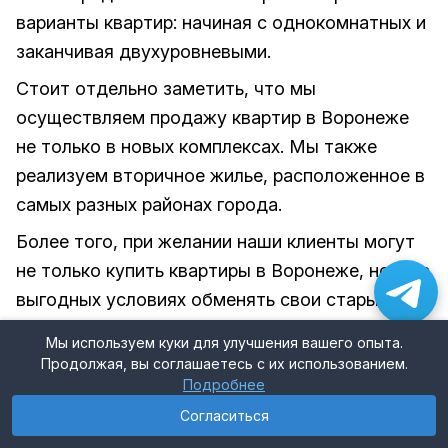
варианты квартир: начиная с однокомнатных и
заканчивая двухуровневыми.
Стоит отдельно заметить, что мы
осуществляем продажу квартир в Воронеже
не только в новых комплексах. Мы также
реализуем вторичное жилье, расположенное в
самых разных районах города.
Более того, при желании наши клиенты могут
не только купить квартиры в Воронеже, но и на
выгодных условиях обменять свои старые
жилплощади на новые по акции trade-in. Также
Мы используем куки для улучшения вашего опыта.
с доступными на сегодняшний день
Продолжая, вы соглашаетесь с их использованием.
вариантами готовых квартир вы можете
Подробнее
познакомиться в разделе “Вторичное жилье”.
Согласиться
Проекты
Выбрать недвижимость
Меню