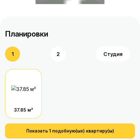
Планировки
1
2
Студия
37.85 м²
Показать 1 подобную(ых) квартиру(ы)