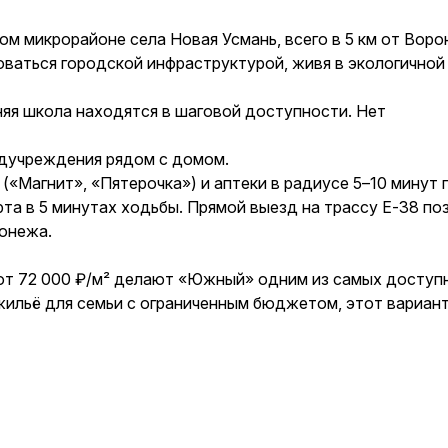
 микрорайоне села Новая Усмань, всего в 5 км от Воро
оваться городской инфраструктурой, живя в экологичной
няя школа находятся в шаговой доступности. Нет
едучреждения рядом с домом.
(«Магнит», «Пятерочка») и аптеки в радиусе 5–10 минут 
та в 5 минутах ходьбы. Прямой выезд на трассу Е-38 по
онежа.
 от 72 000 ₽/м² делают «Южный» одним из самых доступ
жильё для семьи с ограниченным бюджетом, этот вариан