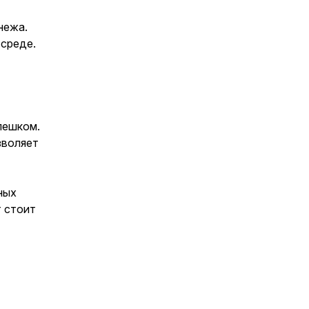
нежа.
 среде.
пешком.
зволяет
ных
т стоит