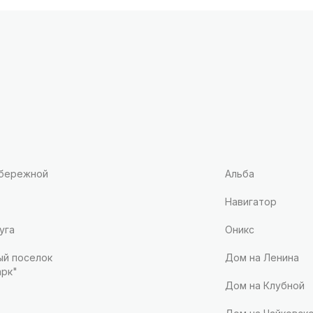
абережной
Альба
Навигатор
уга
Оникс
й поселок
Дом на Ленина
рк"
Дом на Клубной