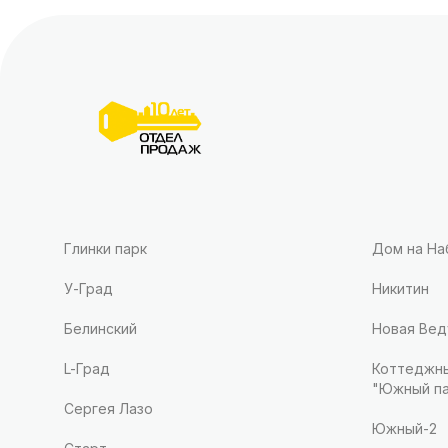
Глинки парк
Дом на Н
У-Град
Никитин
Белинский
Новая Вед
L-Град
Коттеджны
"Южный па
Сергея Лазо
Южный-2