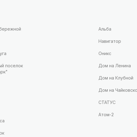
абережной
Альба
Навигатор
уга
Оникс
й поселок
Дом на Ленина
рк"
Дом на Клубной
Дом на Чайковск
СТАТУС
Атом-2
са
рк