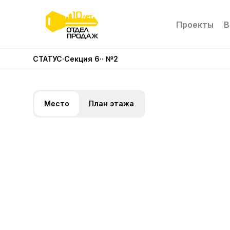
Проекты
В
СТАТУС
·
Секция 6
·
· №2
Место
План этажа