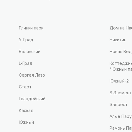
Глинки парк
Дом на Н
У-Град
Никитин
Белинский
Новая Вед
L-Град
Коттеджны
"Южный па
Сергея Лазо
Южный-2
Старт
8 Элемент
Гвардейский
Эверест
Каскад
Алые Пару
Южный
Рамонь Па