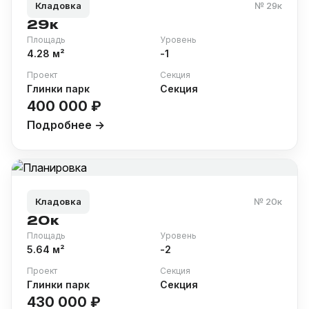
Кладовка
№ 29к
29к
Площадь
Уровень
4.28 м²
-1
Проект
Секция
Глинки парк
Секция
400 000 ₽
Подробнее →
Кладовка
№ 20к
20к
Площадь
Уровень
5.64 м²
-2
Проект
Секция
Глинки парк
Секция
430 000 ₽