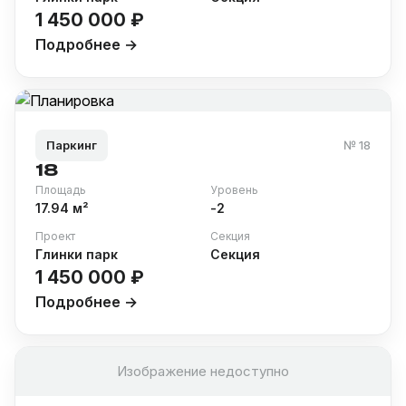
1 450 000 ₽
Подробнее →
Паркинг
№ 18
18
Площадь
Уровень
17.94 м²
-2
Проект
Секция
Глинки парк
Секция
1 450 000 ₽
Подробнее →
Изображение недоступно