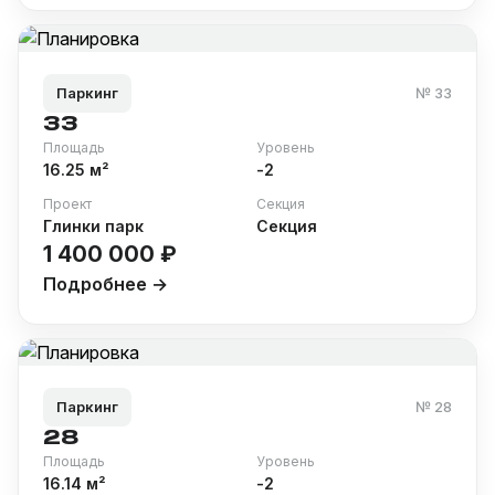
Паркинг
№ 33
33
Площадь
Уровень
16.25 м²
-2
Проект
Секция
Глинки парк
Секция
1 400 000 ₽
Подробнее →
Паркинг
№ 28
28
Площадь
Уровень
16.14 м²
-2