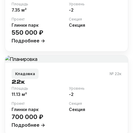
Площадь
Уровень
7.35 м²
-2
Проект
Секция
Глинки парк
Секция
550 000 ₽
Подробнее →
Кладовка
№ 22к
22к
Площадь
Уровень
11.13 м²
-2
Проект
Секция
Глинки парк
Секция
700 000 ₽
Подробнее →